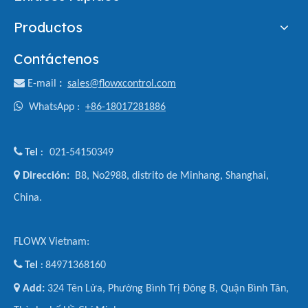
Productos
Contáctenos

E-mail
:
sales@flowxcontrol.com

WhatsApp :
+86-18017281886

Tel
021-54150349
:

Dirección:
B8, No2988, distrito de Minhang, Shanghai,
China.
FLOWX Vietnam:

Tel
84971368160
:

Add:
324 Tên Lửa, Phường Bình Trị Đông B, Quận Bình Tân,